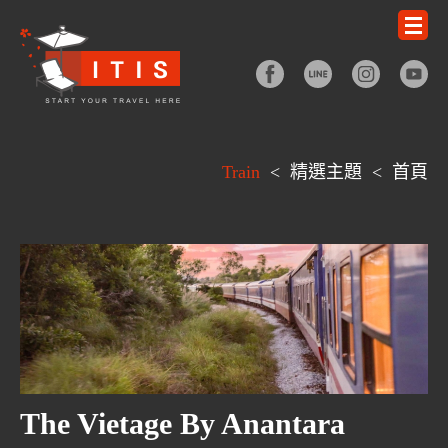
Train
<
精選主題
<
首頁
The Vietage By Anantara