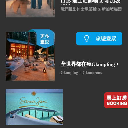
ITIS 迪士尼郵輪 X 新加坡
暢遊
我們推出迪士尼郵輪 X 新加坡暢遊
行程，確保您在郵輪前後的停留期
間皆無後顧之憂。
從入住舒適的奢華酒店、深入最具
特色的在地街區，到品味米其林美
饌，我們為您串聯起一場無縫接軌
的頂級體驗。
全世界都在瘋Glampling，
你能不知道嗎？
Glamping = Glamorous
Camping，即豪華露營。