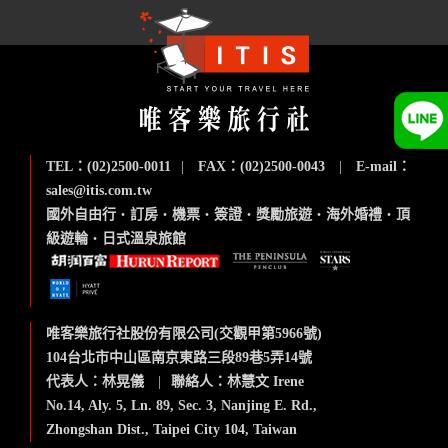
TEL：(02)2500-0011
|
FAX：(02)2500-0043
|
E-mail：
sales@itis.com.tw
國外自由行
‧
訂房
‧
機票
‧
簽證
‧
獎勵旅遊
‧
海外婚禮
‧
頂
級遊輪
‧
日式溫泉旅館
唯客樂旅行社股份有限公司(交觀甲第5966號)
104台北市中山區南京東路三段89巷5弄14號
代表人：林晃儀
|
聯絡人：林慧文 Irene
No.14, Aly. 5, Ln. 89, Sec. 3, Nanjing E. Rd.,
Zhongshan Dist., Taipei City 104, Taiwan