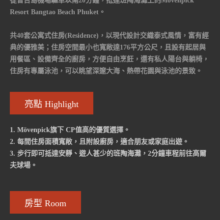
從普吉島機場驅車以南20分鐘，抵達班陶海灘上的Mövenpick
Resort Bangtao Beach Phuket。
共40套公寓式住房(Residence)，以現代設計交織泰式風情，富有經
典的優雅美；住房空間最小也寬敞達176平方公尺，且設有起居與
用餐區、設備齊全的廚房，方便自由烹飪，還有私人陽台與躺椅，
住房有專屬泳池，可以眺望深邃大海、熱帶花園與泳池的景致。
亮點 Highlight
1. Mövenpick旗下 CP值高的優質選擇。
2. 每間住房面積寬敞，且附設廚房，適合朋友或家庭出遊。
3. 步行即可抵達安靜、遊人甚少的班陶海灘，2分鐘車程前往高爾
夫球場。
房型 Room