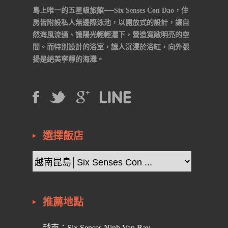
島上唯一的五星級旅館──Six Senses Con Dao，住
房皆附設私人無邊際泳池，以開放式的設計，讓自
然海風流通、讓陽光輕輕灑下，營造寬敞明亮的空
間。而特別設計的浴室，讓人沉浸於浴缸，向外張
揚是絕美寧靜的海灘。
選擇飯店
推薦地點
越南：Six Senses Ninh Van Bay