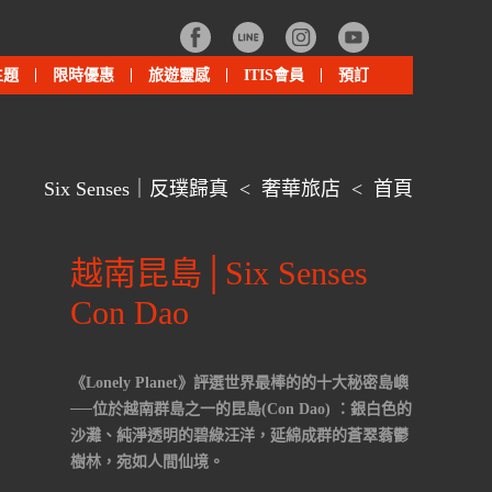
主題
限時優惠
旅遊靈感
ITIS會員
預訂
Six Senses｜反璞歸真
<
奢華旅店
<
首頁
越南昆島│Six Senses
Con Dao
《Lonely Planet》評選世界最棒的的十大秘密島嶼
──位於越南群島之一的昆島(Con Dao) ：銀白色的
沙灘、純淨透明的碧綠汪洋，延綿成群的蒼翠蓊鬱
樹林，宛如人間仙境。