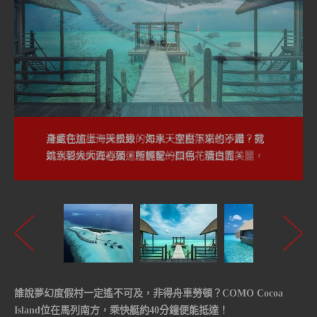
身處在這樣海天景致，如果天空壓下來也不錯？就
跳到碧綠大海裡頭，輕輕嘗一口棉花糖白雲。
誰說夢幻度假村一定遙不可及，非得舟車勞頓？COMO Cocoa
Island位在馬列南方，乘快艇約40分鐘便能抵達！