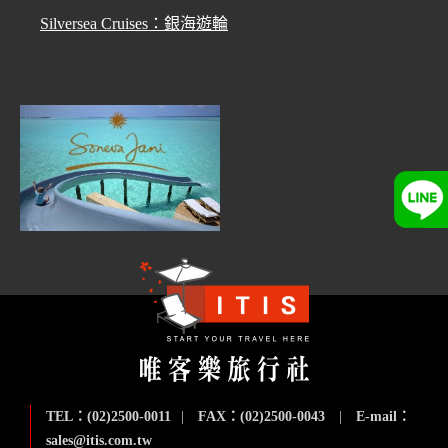
Silversea Cruises：銀海遊輪
TEL：(02)2500-0011
|
FAX：(02)2500-0043
|
E-mail：
sales@itis.com.tw