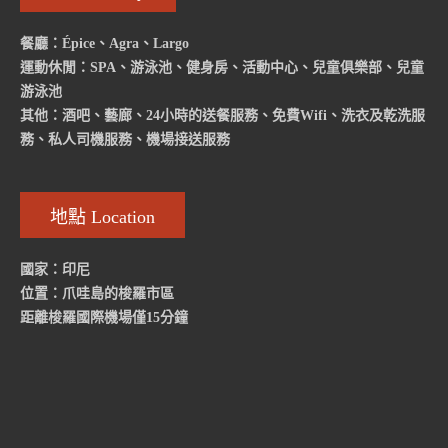
餐廳：Épice、Agra、Largo
運動休閒：SPA、游泳池、健身房、活動中心、兒童俱樂部、兒童
游泳池
其他：酒吧、藝廊、24小時的送餐服務、免費Wifi、洗衣及乾洗服
務、私人司機服務、機場接送服務
地點 Location
國家：印尼
位置：爪哇島的梭羅市區
距離梭羅國際機場僅15分鐘