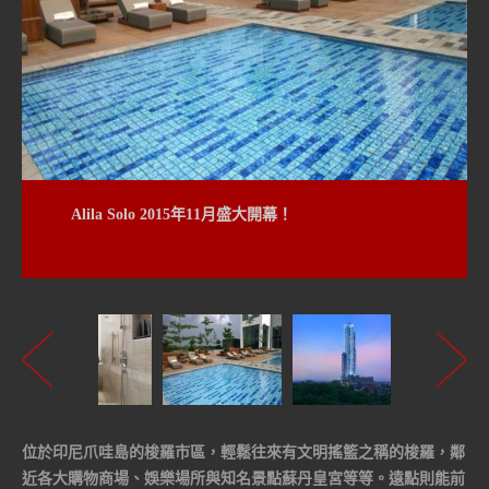
Alila Solo 2015年11月盛大開幕！
位於印尼爪哇島的梭羅市區，輕鬆往來有文明搖籃之稱的梭羅，鄰
近各大購物商場、娛樂場所與知名景點蘇丹皇宮等等。遠點則能前