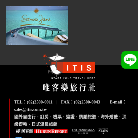
TEL：(02)2500-0011
|
FAX：(02)2500-0043
|
E-mail：
sales@itis.com.tw
國外自由行
‧
訂房
‧
機票
‧
簽證
‧
獎勵旅遊
‧
海外婚禮
‧
頂
級遊輪
‧
日式溫泉旅館