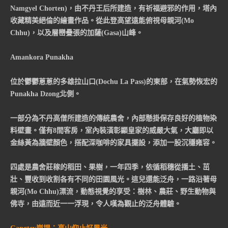
Namgyel Chorten)，由不丹王后所建造，有祈福避邪的作用，塔內
收藏精美絕倫的繪畫作品。從此登高望遠能俯視母親河(Mo
Chhu)，以及層巒疊張的加薩(Gasa)山峰。
Amankora Punakha
位於鬱鬱蔥蔥的多雄拉山口(Dochu La Pass)的東部，在氣勢恢宏的
Punakha Dzong北側。
一部分為不丹高僧所建造的傳統農舍，內部懸掛保存良好的植物染
料壁畫。僅有8間客房，室內裝潢彰顯皇家的威嚴大氣，大廳即以
金絲黃為牆壁顏色，搭配深咖啡的家具擺設，添加一股沉穩雍容。
四處是農舍莊稼的稻田、果樹，一年四季，依循稻穗從播土、茁
壯、豐收到收割各有不同的田園風光。這兒還能泛舟，一路沿著母
親河(Mo Chhu)漂流，動態視覺的享受：樹林、農莊、野生動物與
佛寺，由遠而近一一浮現，令人嘆為觀止的泛舟體驗。