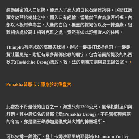
經過隱密的入口庭院，便進入了高大的白色石頭建築群，16間住房
藏身於藍松樹林之中。而入口有經輪，當地僧侶會為旅客祈福。內
部以木板材條為主，大量的白色，穩重的棕褐色以及一抹淺綠，很
難相信處於高山相對克難之處，竟然有如此舒適宜人的住所。
Thimphu有座9球的高爾夫球場，得以一邊揮打球桿進洞，一邊飽
覽壯麗風光。附近有眾多藏傳佛教的廟宇，包含前面所提及的札西
秋宗(Tashichho Dzong)集政、教、法的喇嘛宗廟與君王辦公室。
，
Punakha普那卡：隱身於宏偉皇宮
此處為不丹最低的山谷之一，海拔只有1300公尺，氣候相對溫和與
舒適。其中最知名的普那卡堡(Punakha Dzong)，不丹舊都與避寒
的冬宮，亦是國王舉辦加冕儀式與大婚的神聖場所。
可以安排一段健行，登上卡姆沙耶里納耶佛塔(Khamsum Yuelley