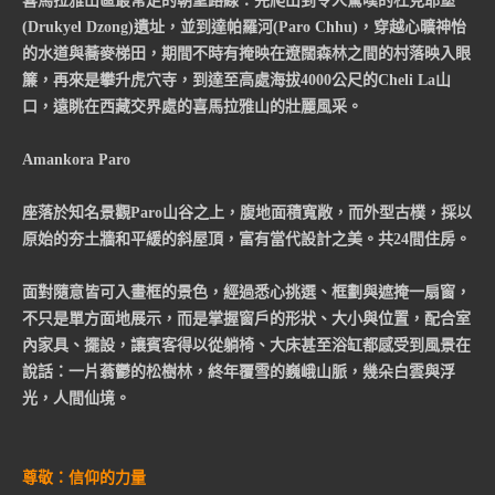
喜馬拉雅山區最常走的朝聖路線：先爬山到令人驚嘆的杜克耶堡
(Drukyel Dzong)遺址，並到達帕羅河(Paro Chhu)，穿越心曠神怡
的水道與蕎麥梯田，期間不時有掩映在遼闊森林之間的村落映入眼
簾，再來是攀升虎穴寺，到達至高處海拔4000公尺的Cheli La山
口，遠眺在西藏交界處的喜馬拉雅山的壯麗風采。
Amankora Paro
座落於知名景觀Paro山谷之上，腹地面積寬敞，而外型古樸，採以
原始的夯土牆和平緩的斜屋頂，富有當代設計之美。共24間住房。
面對隨意皆可入畫框的景色，經過悉心挑選、框劃與遮掩一扇窗，
不只是單方面地展示，而是掌握窗戶的形狀、大小與位置，配合室
內家具、擺設，讓賓客得以從躺椅、大床甚至浴缸都感受到風景在
說話：一片蓊鬱的松樹林，終年覆雪的巍峨山脈，幾朵白雲與浮
光，人間仙境。
尊敬：信仰的力量