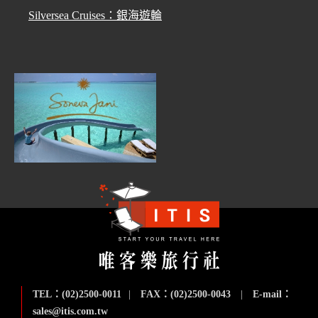
Silversea Cruises：銀海遊輪
TEL：(02)2500-0011
|
FAX：(02)2500-0043
|
E-mail：
sales@itis.com.tw