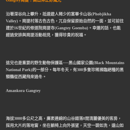
Gangtey崗提：高山仰止好風光
沿著深谷向上攀升，抵達遊人稀少的富畢卡山谷(Phobjikha
Valley)。崗提村落古色古色，兀自保留原始自然的一面，並可前往
建於16世紀的修道院崗提寺(Gangtey Goemba)。幸運的話，也能
經過安排與崗提活動相見，獲得珍貴的祝福。
這兒也是重要的野生動物保護區──黑山國家公園(Black Mountains
National Park)的一部分。每年冬天，有300多隻珍稀瀕臨絕種的黑
頸鶴從西藏飛來過冬。
Amankora Gangtey
海拔3000多公尺之高，廣袤連綿的山谷錯落8間清麗優美的客房，
採用大片的落地窗，坐在躺椅上向外張望，天空一碧如洗，遠山如