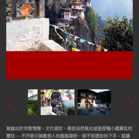
無論出於宗教情懷、文化探討、尋訪自然風光或是那種小國寡民的
嚮往──不丹吸引無數旅人的殷殷期盼，卻不知道如何下手，就讓