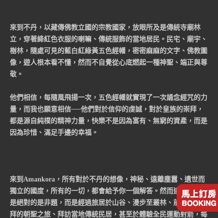
來到不丹，以藏傳佛教立國的宗教國家，放眼所及是傳統寺廟林
立，穿著絳紅色衣服的喇嘛、傳統服飾的當地居民。民宅、廟宇、
樹林，隨處可見的藍白紅綠黃五色經幡，密密麻麻的文字、佛教圖
像，遊人根本看不懂，然而不自覺從心底燃起一種神聖、端正與尊
敬。
他們相信，每隨風飛揚一次，五色經幡就實現了一次誦念經咒的力
量，而我也願意相信──他們對於信仰的虔誠，對於皇族的崇拜，
都是源自純樸的精神力量，快樂不是因為富有、無窮的資產，而是
因為珍惜、滿足手邊的幸福。
來到Amankora，所有對於不丹的想像，神秘、遠離塵囂、遺世而
獨立的國度，所有的一切，都會給予你一個解答。然而這個解答不
是絕對的是非題，而是經過旅居於山谷、漫步至叢林、前往寺廟參
拜的朝聖之旅、拜訪當地傳統民居，甚至於體驗全民運動射箭，每