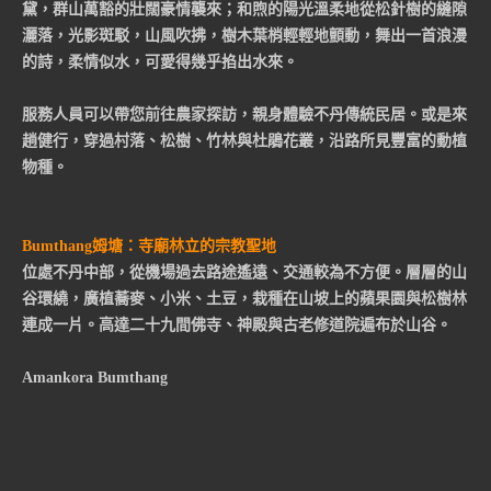
黛，群山萬豁的壯闊豪情襲來；和煦的陽光溫柔地從松針樹的縫隙
灑落，光影斑駁，山風吹拂，樹木葉梢輕輕地顫動，舞出一首浪漫
的詩，柔情似水，可愛得幾乎掐出水來。
服務人員可以帶您前往農家探訪，親身體驗不丹傳統民居。或是來
趟健行，穿過村落、松樹、竹林與杜鵑花叢，沿路所見豐富的動植
物種。
Bumthang姆塘：寺廟林立的宗教聖地
位處不丹中部，從機場過去路途遙遠、交通較為不方便。層層的山
谷環繞，廣植蕎麥、小米、土豆，栽種在山坡上的蘋果園與松樹林
連成一片。高達二十九間佛寺、神殿與古老修道院遍布於山谷。
Amankora Bumthang