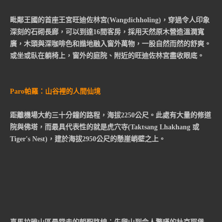
毗鄰王國的首座王宮旺迪佐林宮(Wangdichholing)，穿過令人印象
深刻的石砌長廊，可以到達16間客房，採用天然原木營造溫潤寬
廣，木頭與深咖啡色和諧地融入窗外萬物，一股自然而然的舒爽。
或坐或臥在躺椅上，窗外的庭院、附近的旺迪佐林宮盡收眼底。
Paro帕羅：山谷裡的人間仙境
距離機場大約三十分鐘的路程，海拔2250公尺。此處有大量的修道
院與佛塔，而最具代表性的就是虎穴寺(Taktsang Lhakhang 或
Tiger's Nest)，建於海拔2950公尺的懸崖峭壁之上。