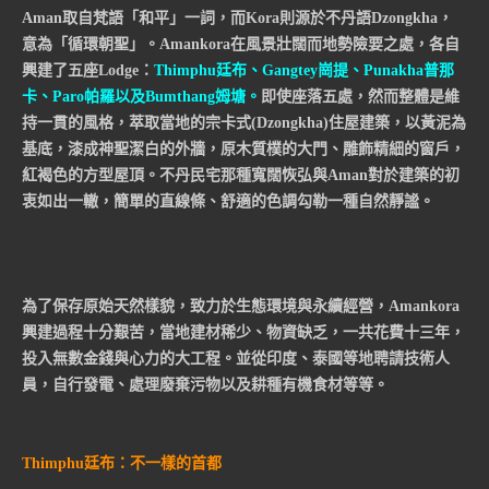
Aman取自梵語「和平」一詞，而Kora則源於不丹語Dzongkha，
意為「循環朝聖」。Amankora在風景壯闊而地勢險要之處，各自
興建了五座Lodge：
Thimphu廷布、Gangtey崗提、Punakha普那
卡、Paro帕羅以及Bumthang姆塘
。
即使座落五處，然而整體是維
持一貫的風格，萃取當地的宗卡式(Dzongkha)住屋建築，以黃泥為
基底，漆成神聖潔白的外牆，原木質樸的大門、雕飾精細的窗戶，
紅褐色的方型屋頂。不丹民宅那種寬闊恢弘與Aman對於建築的初
衷如出一轍，簡單的直線條、舒適的色調勾勒一種自然靜謐。
為了保存原始天然樣貌，致力於生態環境與永續經營，Amankora
興建過程十分艱苦，當地建材稀少、物資缺乏，一共花費十三年，
投入無數金錢與心力的大工程。並從印度、泰國等地聘請技術人
員，自行發電、處理廢棄污物以及耕種有機食材等等。
Thimphu廷布：不一樣的首都