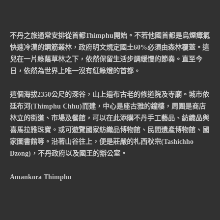
不丹之旅通常安排從首都Thimphu開始。不若他國首都是烏煙瘴氣
快速冷漠的鋼筋叢林，政府明文規定國土60%必須由森林覆蓋。這
兒在一片綠蔭草林之下，依然保留生活步調緩慢的節奏。直至今
日，依然為世界上唯一沒有紅綠燈的首都。
這個海拔2350公尺的深谷，山上遍布古老的修道院及寺廟。城市依
廷布河(Thimphu Chhu)而建，中心是座古雅的鐘樓，周圍是商店
林立的街道、市場及餐館，可以在此添購不丹手工藝品、紡織品與
喜馬拉雅珠寶。或可遊覽國家紡織品博物館、民間遺產博物館、國
家圖書館等。沿著山谷往上，便是莊嚴的札西秋宗(Tashichho
Dzong)，不丹政府以及國王的辦公室。
Amankora Thimphu