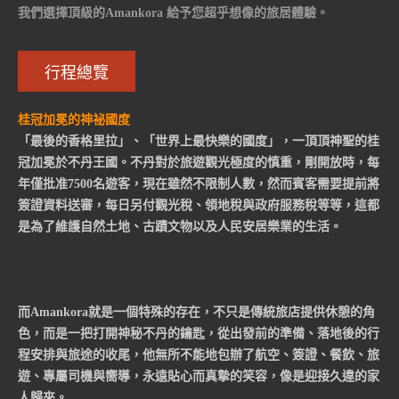
我們選擇頂級的Amankora 給予您超乎想像的旅居體驗。
行程總覽
桂冠加冕的神祕國度
「最後的香格里拉」、「世界上最快樂的國度」，一頂頂神聖的桂
冠加冕於不丹王國。不丹對於旅遊觀光極度的慎重，剛開放時，每
年僅批准7500名遊客，現在雖然不限制人數，然而賓客需要提前將
簽證資料送審，每日另付觀光稅、領地稅與政府服務稅等等，這都
是為了維護自然土地、古蹟文物以及人民安居樂業的生活。
而Amankora就是一個特殊的存在，不只是傳統旅店提供休憩的角
色，而是一把打開神秘不丹的鑰匙，從出發前的準備、落地後的行
程安排與旅途的收尾，他無所不能地包辦了航空、簽證、餐飲、旅
遊、專屬司機與嚮導，永遠貼心而真摯的笑容，像是迎接久違的家
人歸來。