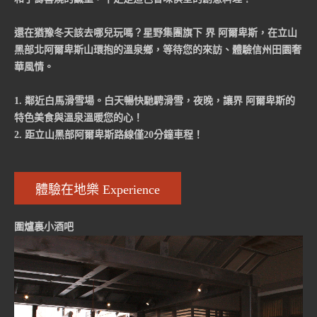
還在猶豫冬天該去哪兒玩嗎？星野集團旗下 界 阿爾卑斯，在立山
黑部北阿爾卑斯山環抱的溫泉鄉，等待您的來訪、體驗信州田園奢
華風情。
1. 鄰近白馬滑雪場。白天暢快馳騁滑雪，夜晚，讓界 阿爾卑斯的
特色美食與溫泉溫暖您的心！
2. 距立山黑部阿爾卑斯路線僅20分鐘車程！
體驗在地樂 Experience
圍爐裏小酒吧