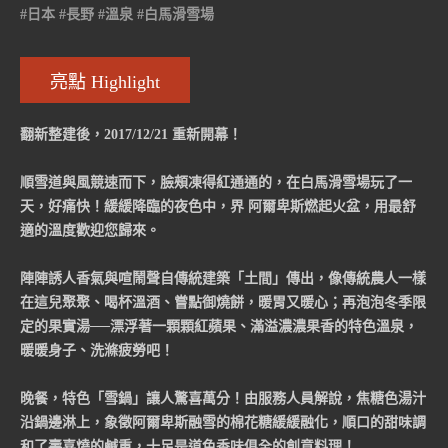
#日本 #長野 #溫泉 #白馬滑雪場
亮點 Highlight
翻新整建後，2017/12/21 重新開幕！
順雪道與風競速而下，臉頰凍得紅通通的，在白馬滑雪場玩了一
天，好痛快！緩緩降臨的夜色中，界 阿爾卑斯燃起火盆，用最舒
適的溫度歡迎您歸來。
陣陣誘人香氣與喧鬧聲自傳統建築「土間」傳出，像傳統農人一樣
在這兒聚聚、喝杯溫酒、嘗點御燒餅，暖胃又暖心；再泡泡冬季限
定的果實湯──漂浮著一顆顆紅蘋果、滿溢濃濃果香的特色溫泉，
暖暖身子、洗滌疲勞吧！
晚餐，特色「雪鍋」讓人驚喜萬分！由服務人員解說，焦糖色湯汁
沿鍋邊淋上，象徵阿爾卑斯融雪的棉花糖緩緩融化，順口的甜味調
和了壽喜燒的鹹重，十足是道色香味俱全的創意料理！