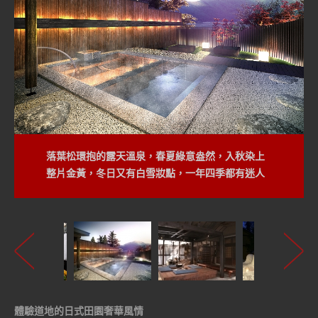
落葉松環抱的露天溫泉，春夏綠意盎然，入秋染上
整片金黃，冬日又有白雪妝點，一年四季都有迷人
風貌！
體驗道地的日式田園奢華風情