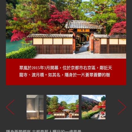
翠嵐於2015年3月開幕，位於京都市右京區，鄰近天
龍寺、渡月橋。如其名，隱身於一片蒼翠蓊鬱的樹
林之間，一彎湖水綠的溪流潺潺滑過。