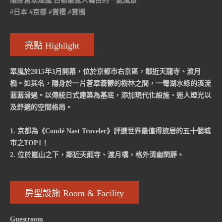
隱身蒼翠煙嵐 古都最惹人矚目的一處風景
#日本 #京都 #賞櫻 #賞楓
亮點 Highlight
翠嵐於2015年3月開幕，位於京都市右京區，鄰近天龍寺、渡月
橋。如其名，隱身於一片蒼翠蓊鬱的樹林之間，一彎湖水綠的溪流
潺潺滑過。以傳統日式建築為基底，添加現代化設施、迷人燈光以
及舒適的空間格局。
1. 京都為《Condé Nast Traveler》評選世界最值得旅居的五十個城
市之TOP1！
2. 位於嵐山之下，鄰近天龍寺、渡月橋，格外清幽閑靜。
房型設施 Room & Facility
Guestroom