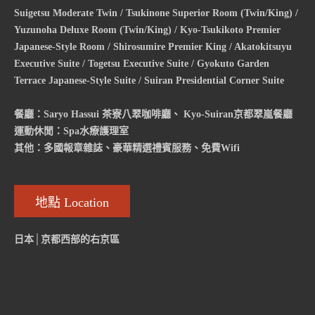
Suigetsu Moderate Twin / Tsukinone Superior Room (Twin/King) /
Yuzunoha Deluxe Room (Twin/King) / Kyo-Tsukikoto Premier
Japanese-Style Room / Shirosumire Premier King / Akatokitsuyu
Executive Suite / Togetsu Executive Suite / Gyokuto Garden
Terrace Japanese-Style Suite / Suiran Presidential Corner Suite
餐廳：Saryo Hassui 茶寮八翠咖啡廳、 Kyo-Suiran京都翠嵐餐廳
運動休閒：Spa水療護理室
其他：多國報章雜誌、豪華精選禮賓服務、免費Wifi
地點 Location
日本│京都西部的右京區