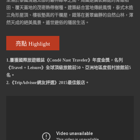
坐落於泰國清邁北部的叢林綠草之間，周圍是廣袤綿延的青嫩稻
田、覆天蓋地的茂密熱帶樹種。建築結合當地傳統風情，泰式木造
三角形屋頂、樓板墊高的干欄屋，錯落在蒼翠幽靜的自然山林，渾
然天成的絕美風景。遁世避俗的隱居生活。
亮點 Highlight
1.屢獲國際旅遊雜誌《Condé Nast Traveler》年度金獎，名列
《Travel + Leisure》全球頂級旅館前50、亞洲地區度假村旅館前5
名。
2.《TripAdvisor網友評選》2015最佳飯店。