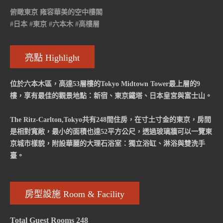
俯瞰東京 雍容華美的空中樓閣
#日本 #東京 #六本木 #高樓層
亮點 Highlight
位於六本木區，高達53層樓的Tokyo Midtown Tower最上層的9
樓，享有最佳的觀景地點：新宿、東京鐵塔、日本皇宮與富士山。
The Ritz-Carlton,Tokyo共有248間住房，在寸土寸金的東京，房間
是相對寬敞，最小的面積也達52平方公尺，透過玻璃牆可以一覽東
京城市樣貌，附設華麗的大理石浴室：獨立浴缸、淋浴與雙洗手
臺。
房型設施 Room & Facility
Total Guest Rooms 248