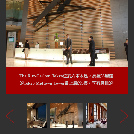
The Ritz-Carlton,Tokyo位於六本木區，高達53層樓
位於45層樓高的大堂，提供經典的下午茶點，每日
的Tokyo Midtown Tower最上層的9樓，享有最佳的
下午2:30-晚上12:00還有現場表演。
觀景地點：新宿、東京鐵塔、日本皇宮與富士山。