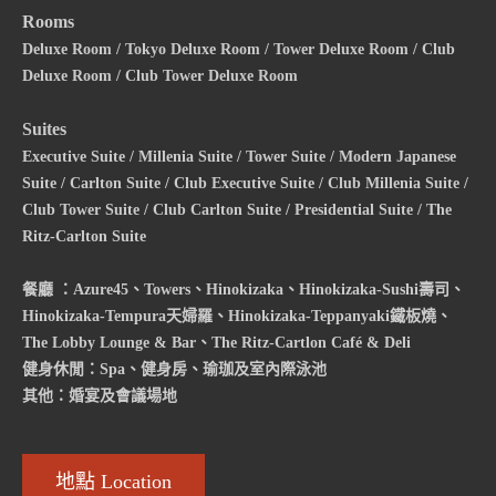
Rooms
Deluxe Room / Tokyo Deluxe Room / Tower Deluxe Room / Club
Deluxe Room / Club Tower Deluxe Room
Suites
Executive Suite / Millenia Suite / Tower Suite / Modern Japanese
Suite / Carlton Suite / Club Executive Suite / Club Millenia Suite /
Club Tower Suite / Club Carlton Suite / Presidential Suite / The
Ritz-Carlton Suite
餐廳 ：Azure45、Towers、Hinokizaka、Hinokizaka-Sushi壽司、
Hinokizaka-Tempura天婦羅、Hinokizaka-Teppanyaki鐵板燒、
The Lobby Lounge & Bar、The Ritz-Cartlon Café & Deli
健身休閒：Spa、健身房、瑜珈及室內際泳池
其他：婚宴及會議場地
地點 Location