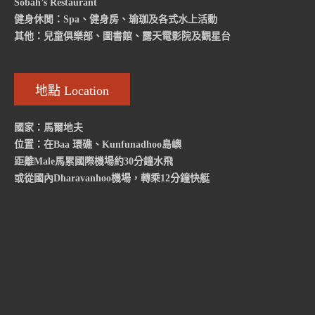
Sobah’s Restaurant
健身休閒：Spa、健身房、瑜珈及各式水上活動
其他：兒童俱樂部、圖書館、露天電影院及觀星台
地點 Location
國家：馬爾地夫
位置：在Baa 環礁、Kunfunadhoo島嶼
距離Male馬累國際機場約30分鐘水飛
或從國內Dharavanhoo機場，轉乘12分鐘快艇