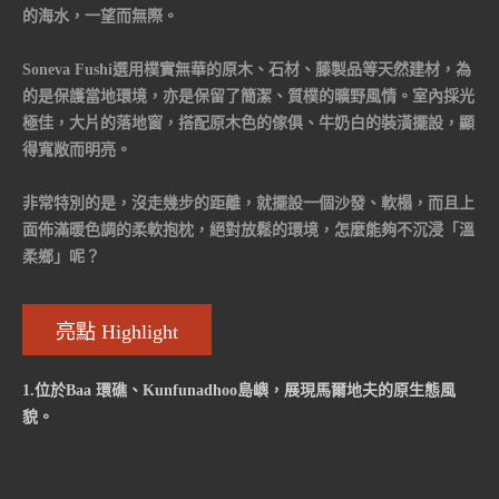
的海水，一望而無際。
Soneva Fushi選用樸實無華的原木、石材、藤製品等天然建材，為
的是保護當地環境，亦是保留了簡潔、質樸的曠野風情。室內採光
極佳，大片的落地窗，搭配原木色的傢俱、牛奶白的裝潢擺設，顯
得寬敞而明亮。
非常特別的是，沒走幾步的距離，就擺設一個沙發、軟榻，而且上
面佈滿暖色調的柔軟抱枕，絕對放鬆的環境，怎麼能夠不沉浸「溫
柔鄉」呢？
亮點 Highlight
1.位於Baa 環礁、Kunfunadhoo島嶼，展現馬爾地夫的原生態風
貌。