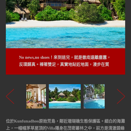
No news,no shoes！來到這兒，就是徹底遠離塵囂，
反璞歸真。裸著雙足，真實地貼近地面，漫步在質
地軟柔的白沙上，不經意就能遇見小白兔、蜥蜴等
小動物
位於Kunfunadhoo原始荒島，鄰近珊瑚礁生態保護區。細白的海灘
上，一幢幢茅草屋頂的Villa隱身在茂密叢林之中，前方是清澈碧綠