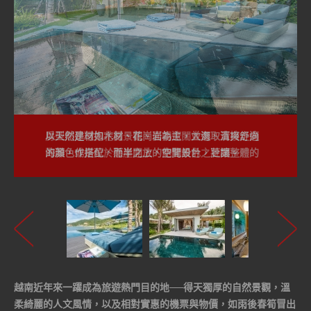
以天然建材如木材、花崗岩為主，並選取清爽舒適
房型則是環抱花園景觀、面朝遼闊大海、直接走向
的顏色作搭配，而半開放的空間設計，更讓整體的
海灘，或是位於懸崖之上，飽覽景色之壯闊。
視覺空間顯得寬敞明亮。
越南近年來一躍成為旅遊熱門目的地──得天獨厚的自然景觀，溫
柔綺麗的人文風情，以及相對實惠的機票與物價，如雨後春筍冒出