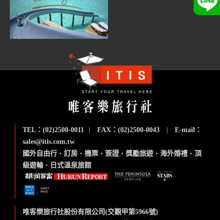
TEL：(02)2500-0011
|
FAX：(02)2500-0043
|
E-mail：
sales@itis.com.tw
國外自由行
‧
訂房
‧
機票
‧
簽證
‧
獎勵旅遊
‧
海外婚禮
‧
頂
級遊輪
‧
日式溫泉旅館
唯客樂旅行社股份有限公司(交觀甲第5966號)