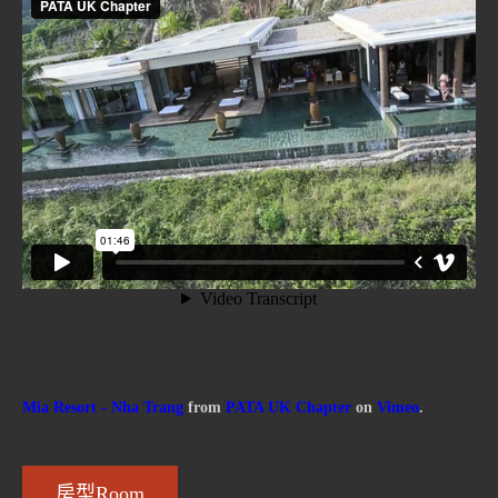
Mia Resort - Nha Trang
from
PATA UK Chapter
on
Vimeo
.
房型Room