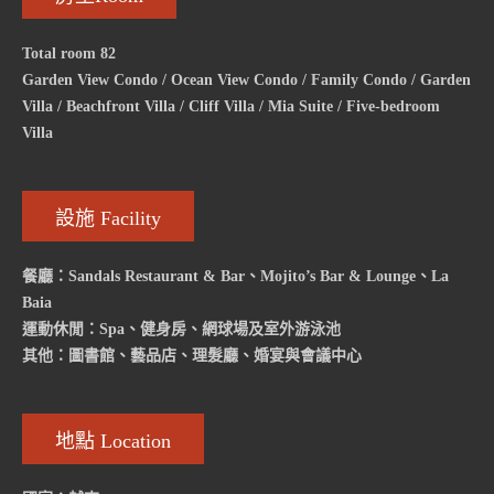
Total room 82
Garden View Condo / Ocean View Condo / Family Condo / Garden
Villa / Beachfront Villa / Cliff Villa / Mia Suite / Five-bedroom
Villa
設施 Facility
餐廳：Sandals Restaurant & Bar、Mojito’s Bar & Lounge、La
Baia
運動休閒：Spa、健身房、網球場及室外游泳池
其他：圖書館、藝品店、理髮廳、婚宴與會議中心
地點 Location