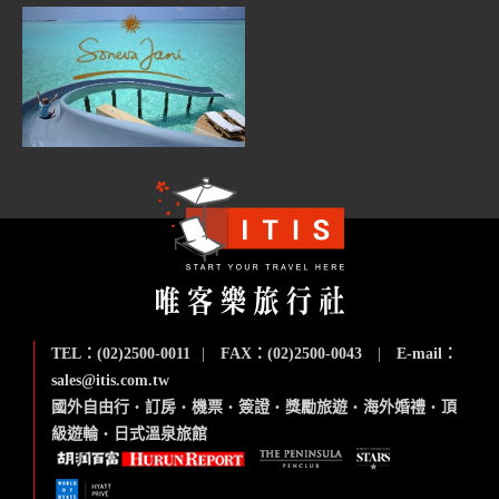
TEL：(02)2500-0011
|
FAX：(02)2500-0043
|
E-mail：
sales@itis.com.tw
國外自由行
‧
訂房
‧
機票
‧
簽證
‧
獎勵旅遊
‧
海外婚禮
‧
頂
級遊輪
‧
日式溫泉旅館