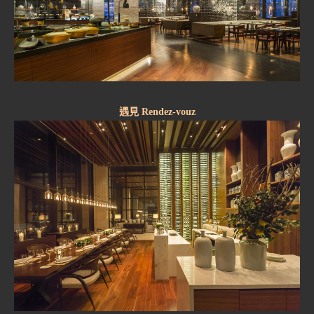
遇見 Rendez-vouz