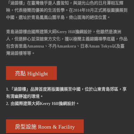
「涵碧樓」在臺灣幾乎是人盡皆知，與湖光山色的日月潭相互輝
映，代表極簡而優美的生活哲學。在2014年10月正式將版圖擴展到
中國，選址於青島鳳凰山麓半島，倚山面海的絕佳位置。
青島涵碧樓由國際建築大師Kerry Hill擔綱設計，他雖然是澳洲
人，但是醉心並深諳東方文化，擅以極簡主義鎔鑄禪學底蘊，作品
包含峇里島Amanusa、不丹Amankora、日本Aman Tokyo以及臺
灣涵碧樓等等。
亮點 Highlight
1.「涵碧樓」品牌首度將版圖擴展至中國，位於山東青島郊區，享
有清幽靜謐的環境。
2. 由國際建築大師Kerry Hill擔綱設計。
房型設施 Room & Facility