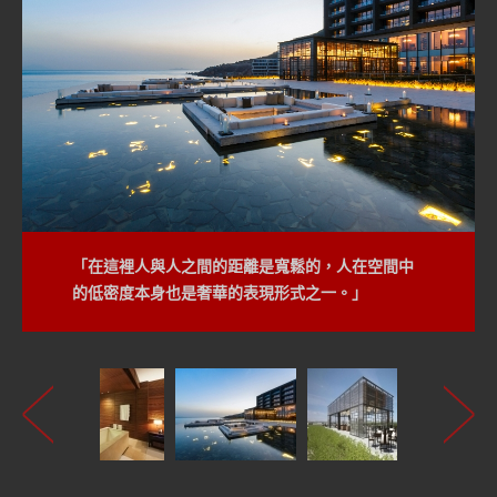
「在這裡人與人之間的距離是寬鬆的，人在空間中
青島涵碧樓以原木、花崗石、玻璃以及金屬四種低
的低密度本身也是奢華的表現形式之一。」
調建材，自然彰顯了簡樸典雅；保存建材之原色，
是輕清而溫潤，又添增儒家元素，例如古樂器、漆
器及書法字畫等等，讓平日忙碌疲憊的住客，一洗
心靈的浮躁與喧嘩。