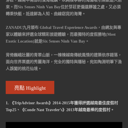
芽莊，越南中南部的濱海城鎮，以純樸寧靜的海灘吸引無數遊人前
來。而Six Senses Ninh Van Bay位於芽莊更偏遠靜謐之處，又必須
轉乘快艇，抵達鮮為人知、曲線窈窕的海灣。
ZANADU九月頒布 Global Travel Experience Awards，由網友與專
家以體驗來評選全球精彩旅遊體驗，而最獨特的度假勝地(Most
Exotic Location)就是Six Senses Ninh Van Bay。
背倚巍峨壯麗的青翠山脈，一棟棟越南傳統風情的建築依序錯落，
面向世界票選的秀麗海洋，完全的獨特與隱秘，宛如陶淵明筆下漁
人誤闖的桃花仙境。
亮點 Highlight
1. 《TripAdvisor Awards》2014-2015年獲得評選越南最佳度假村
Top25、《Conde Nast Traveler’s》2013年越南最棒的度假村。