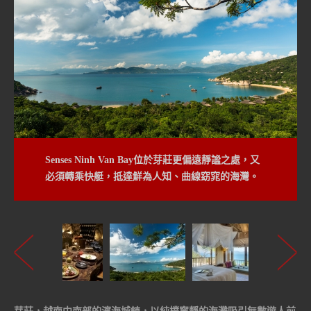
Senses Ninh Van Bay位於芽莊更偏遠靜謐之處，又
即使只是賴在床上，海風輕輕吹來，一望無際的美
必須轉乘快艇，抵達鮮為人知、曲線窈窕的海灣。
麗海洋，也是說不出的暢快。Hilltop Reserve 房
型。