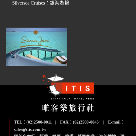
Silversea Cruises：銀海遊輪
TEL：(02)2500-0011
|
FAX：(02)2500-0043
|
E-mail：
sales@itis.com.tw