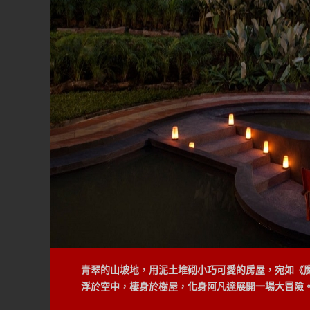
青翠的山坡地，用泥土堆砌小巧可愛的房屋，宛如《
Rung-Nok部落(巢穴)，以太陽與月亮為尊，以鳥
浮於空中，棲身於樹屋，化身阿凡達展開一場大冒險。電