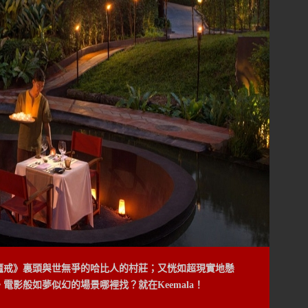
魔戒》裏頭與世無爭的哈比人的村莊；又恍如超現實地懸
巢般的編織風格為外層，注重隱私與自我保護。
影般如夢似幻的場景哪裡找？就在Keemala！