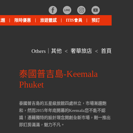
主題
限時優惠
旅遊靈感
ITIS會員
預訂
Others｜其他
<
奢華旅店
<
首頁
泰國普吉島-Keemala
Phuket
泰國普吉島的五星級旅館四處林立，市場漸趨飽
和，然而2015年年底開幕的Keemala您不能不認
識！憑藉獨特的設計理念開創全新市場，剛一推出
即訂房滿滿，魅力不凡。