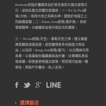
Keemala的設計靈感來自於普吉島四大遠古部落文
化，並依此建立四種住房風格：一、Pa-Ta-Pea部
落(大地)，崇拜大地之母與水神，建造於地面之上
的純樸家園；二、Khon-Jorn部落(漫步者)，具有
冒險精神，以帳蓬來呈現半固定式的遷移；
三、 We-ha部落(天空)，尊敬天空之神，建立樹屋
將家園從地面抬高，從而獲得更多的創造力與自
由；以及四、Rung-Nok部落(巢穴)，以太陽與月亮
為尊，以鳥巢般的編織風格為外層，注重隱私與自
我保護。即使是參照遠古部落，然而現代設施一應
俱全，附設戶外露台、私人泳池。
選擇飯店