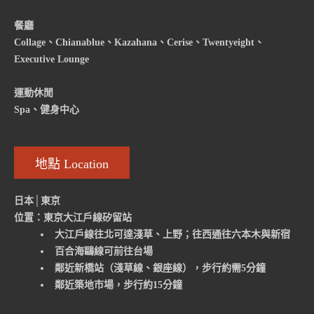
餐廳
Collage、Chianablue、Kazahana、Cerise、Twentyeight、
Executive Lounge
運動休閒
Spa、健身中心
地點 Location
日本│東京
位置：東京大江戶線矽留站
大江戶線往北可達淺草、上野；往西通往六本木與新宿
百合海鷗線可前往台場
鄰近新橋站（淺草線、銀座線），步行約需5分鐘
鄰近築地市場，步行約15分鐘