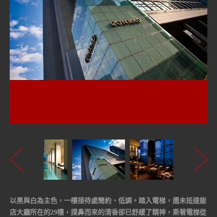
以黑與白為主色，一樓接待處簡約、低調。踏入電梯，還未抵達飯
店大廳所在的29樓，撲鼻而來的清香卻已舒緩了精神，乘著電梯從