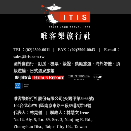
TEL：(02)2500-0011
|
FAX：(02)2500-0043
|
E-mail：
sales@itis.com.tw
國外自由行
‧
訂房
‧
機票
‧
簽證
‧
獎勵旅遊
‧
海外婚禮
‧
頂
級遊輪
‧
日式溫泉旅館
唯客樂旅行社股份有限公司(交觀甲第5966號)
104台北市中山區南京東路三段89巷5弄14號
代表人：林晃儀
|
聯絡人：林慧文 Irene
No.14, Aly. 5, Ln. 89, Sec. 3, Nanjing E. Rd.,
Zhongshan Dist., Taipei City 104, Taiwan