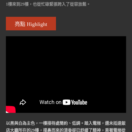
1樓來到29樓，也從忙碌緊張跨入了從容放鬆。
亮點 Highlight
以黑與白為主色，一樓接待處簡約、低調。踏入電梯，還未抵達飯
店大廳所在的29樓，撲鼻而來的清香卻已舒緩了精神，乘著電梯從