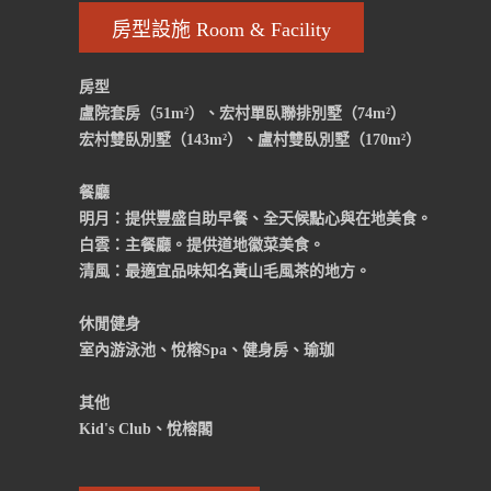
房型設施 Room & Facility
房型
盧院套房（51m²）、宏村單臥聯排別墅（74m²）
宏村雙臥別墅（143m²）、盧村雙臥別墅（170m²）
餐廳
明月：提供豐盛自助早餐、全天候點心與在地美食。
白雲：主餐廳。提供道地徽菜美食。
清風：最適宜品味知名黃山毛風茶的地方。
休閒健身
室內游泳池、悅榕Spa、健身房、瑜珈
其他
Kid's Club、悅榕閣