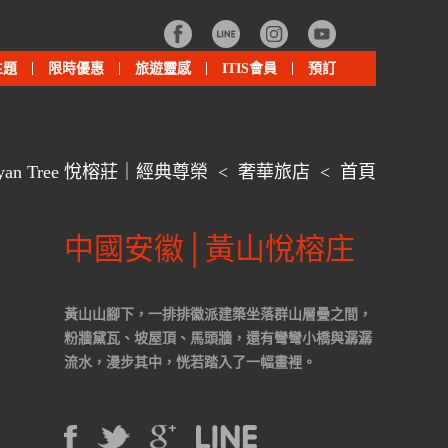
主題
限時優惠
旅遊靈感
ITIS會員
預訂
nyan Tree 悅榕莊｜經典尊榮
<
奢華旅店
<
首頁
中國安徽│黃山悅榕庄
黃山山腳下，一排排徽派建築坐落群山層疊之間，
粉牆黛瓦、坡屋頂、馬頭牆，還有彎彎小橋與潺潺
流水，漫步其中，恍若踏入了一幅畫裡。