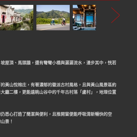
、坡屋頂、馬頭牆，還有彎彎小橋與潺潺流水，漫步其中，恍若
下的黃山悅榕庄，有著濃郁的徽派古村風格，且與黃山風景區約
，自大廳二樓，更能遠眺山谷中的千年古村落「盧村」，地理位置
間仍悉心打造了簡潔與便利，且推開窗便能呼吸清新暢快的空
的山景！