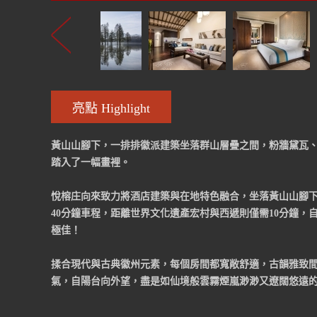
亮點 Highlight
黃山山腳下，一排排徽派建築坐落群山層疊之間，粉牆黛瓦
踏入了一幅畫裡。
悅榕庄向來致力將酒店建築與在地特色融合，坐落黃山山腳
40分鐘車程，距離世界文化遺產宏村與西遞則僅需10分鐘
極佳！
揉合現代與古典徽州元素，每個房間都寬敞舒適，古韻雅致
氣，自陽台向外望，盡是如仙境般雲霧煙嵐渺渺又遼闊悠遠