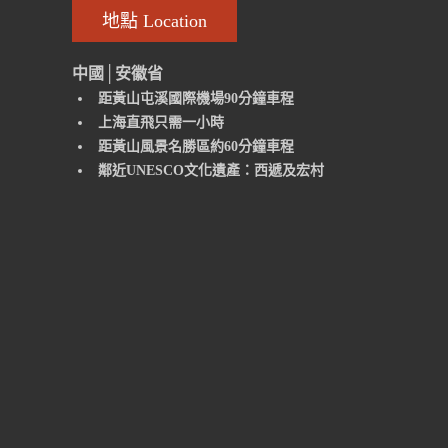
地點 Location
中國│安徽省
距黃山屯溪國際機場90分鐘車程
上海直飛只需一小時
距黃山風景名勝區約60分鐘車程
鄰近UNESCO文化遺產：西遞及宏村